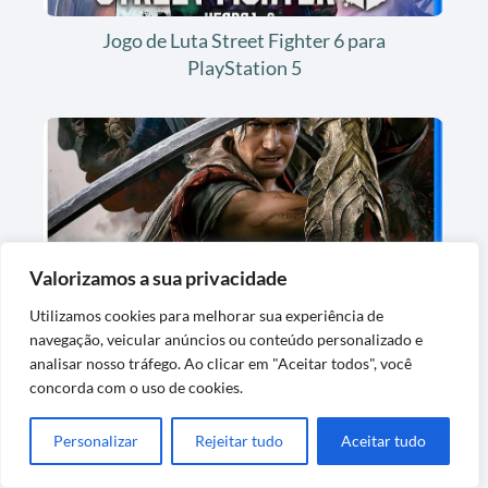
Jogo de Luta Street Fighter 6 para
PlayStation 5
Valorizamos a sua privacidade
Jogo de Videogame Onimusha Way of the
Utilizamos cookies para melhorar sua experiência de
Sword Steelbook
navegação, veicular anúncios ou conteúdo personalizado e
analisar nosso tráfego. Ao clicar em "Aceitar todos", você
concorda com o uso de cookies.
Personalizar
Rejeitar tudo
Aceitar tudo