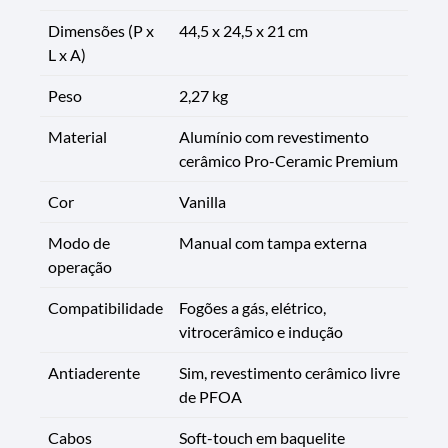
Dimensões (P x
44,5 x 24,5 x 21 cm
L x A)
Peso
2,27 kg
Material
Alumínio com revestimento
cerâmico Pro-Ceramic Premium
Cor
Vanilla
Modo de
Manual com tampa externa
operação
Compatibilidade
Fogões a gás, elétrico,
vitrocerâmico e indução
Antiaderente
Sim, revestimento cerâmico livre
de PFOA
Cabos
Soft-touch em baquelite