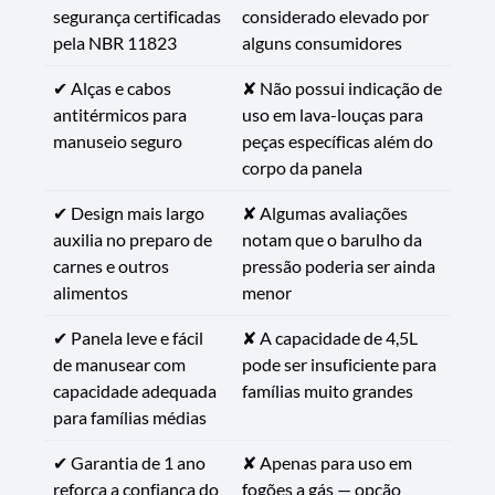
segurança certificadas
considerado elevado por
pela NBR 11823
alguns consumidores
✔ Alças e cabos
✘ Não possui indicação de
antitérmicos para
uso em lava-louças para
manuseio seguro
peças específicas além do
corpo da panela
✔ Design mais largo
✘ Algumas avaliações
auxilia no preparo de
notam que o barulho da
carnes e outros
pressão poderia ser ainda
alimentos
menor
✔ Panela leve e fácil
✘ A capacidade de 4,5L
de manusear com
pode ser insuficiente para
capacidade adequada
famílias muito grandes
para famílias médias
✔ Garantia de 1 ano
✘ Apenas para uso em
reforça a confiança do
fogões a gás — opção