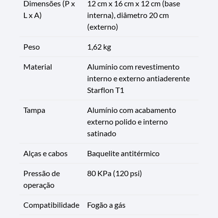
Dimensões (P x
12 cm x 16 cm x 12 cm (base
L x A)
interna), diâmetro 20 cm
(externo)
Peso
1,62 kg
Material
Alumínio com revestimento
interno e externo antiaderente
Starflon T1
Tampa
Alumínio com acabamento
externo polido e interno
satinado
Alças e cabos
Baquelite antitérmico
Pressão de
80 KPa (120 psi)
operação
Compatibilidade
Fogão a gás