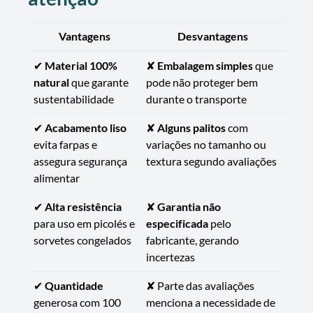
Vantagens
Desvantagens
✔
Material 100%
✘
Embalagem simples
que
natural
que garante
pode não proteger bem
sustentabilidade
durante o transporte
✔
Acabamento liso
✘
Alguns palitos
com
evita farpas e
variações no tamanho ou
assegura segurança
textura segundo avaliações
alimentar
✔
Alta resistência
✘
Garantia não
para uso em picolés e
especificada
pelo
sorvetes congelados
fabricante, gerando
incertezas
✔
Quantidade
✘ Parte das avaliações
generosa com 100
menciona a necessidade de