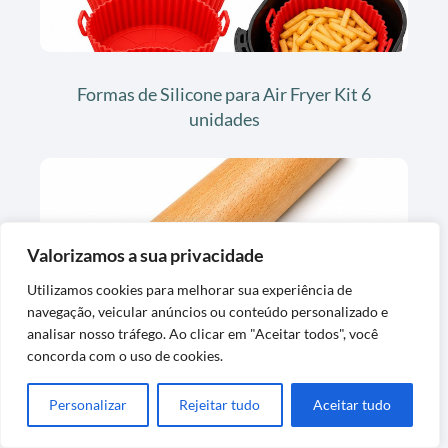
Formas de Silicone para Air Fryer Kit 6
unidades
Valorizamos a sua privacidade
Utilizamos cookies para melhorar sua experiência de
navegação, veicular anúncios ou conteúdo personalizado e
analisar nosso tráfego. Ao clicar em "Aceitar todos", você
Rolo de Massa Madeira 42cm Resistente e
concorda com o uso de cookies.
Fácil de Limpar
Personalizar
Rejeitar tudo
Aceitar tudo