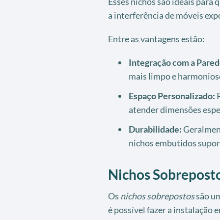
Esses nichos são ideais para
a interferência de móveis exp
Entre as vantagens estão:
Integração com a Pared
mais limpo e harmonios
Espaço Personalizado:
P
atender dimensões espec
Durabilidade:
Geralment
nichos embutidos supor
Nichos Sobrepost
Os
nichos sobrepostos
são um
é possível fazer a instalação 