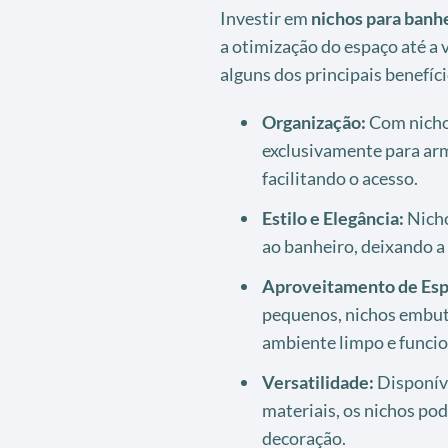
Investir em
nichos para banh
a otimização do espaço até a 
alguns dos principais benefíci
Organização:
Com nicho
exclusivamente para ar
facilitando o acesso.
Estilo e Elegância:
Nicho
ao banheiro, deixando a
Aproveitamento de Esp
pequenos, nichos embut
ambiente limpo e funcio
Versatilidade:
Disponív
materiais, os nichos pod
decoração.