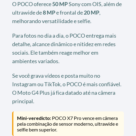
O POCO oferece
50 MP
Sony com OIS, além de
ultrawide de
8 MP
e frontal de
20 MP
,
melhorando versatilidade e selfie.
Para fotos no dia a dia, o POCO entrega mais
detalhe, alcance dinâmico e nitidez em redes
sociais. Ele também reage melhor em
ambientes variados.
Se você grava vídeos e posta muito no
Instagram ou TikTok, o POCO é mais confiável.
O Moto G4 Plus já fica datado até na câmera
principal.
Mini-veredicto:
POCO X7 Pro vence em câmera
pela combinação de sensor moderno, ultrawide e
selfie bem superior.