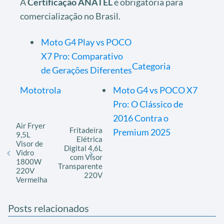
A
Certificação ANATEL
é obrigatória para
comercialização no Brasil.
Moto G4 Play vs POCO
X7 Pro: Comparativo
Categoria
de Gerações Diferentes
Mototrola
Moto G4 vs POCO X7
Pro: O Clássico de
2016 Contra o
Air Fryer
Fritadeira
Premium 2025
9,5L
Elétrica
Visor de
Digital 4,6L
Vidro
com Visor
1800W
Transparente
220V
220V
Vermelha
Posts relacionados