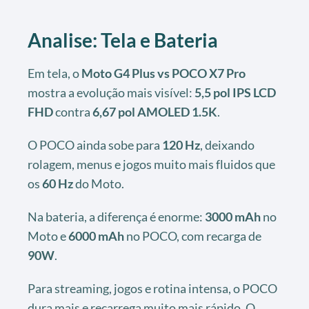
Analise: Tela e Bateria
Em tela, o
Moto G4 Plus vs POCO X7 Pro
mostra a evolução mais visível:
5,5 pol IPS LCD
FHD
contra
6,67 pol AMOLED 1.5K
.
O POCO ainda sobe para
120 Hz
, deixando
rolagem, menus e jogos muito mais fluidos que
os
60 Hz
do Moto.
Na bateria, a diferença é enorme:
3000 mAh
no
Moto e
6000 mAh
no POCO, com recarga de
90W
.
Para streaming, jogos e rotina intensa, o POCO
dura mais e recarrega muito mais rápido. O