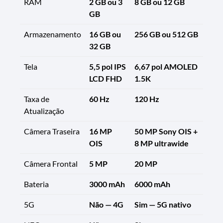
RAM
2 GB ou 3
8 GB ou 12 GB
GB
Armazenamento
16 GB ou
256 GB ou 512 GB
32 GB
Tela
5,5 pol IPS
6,67 pol AMOLED
LCD FHD
1.5K
Taxa de
60 Hz
120 Hz
Atualização
Câmera Traseira
16 MP
50 MP Sony OIS +
OIS
8 MP ultrawide
Câmera Frontal
5 MP
20 MP
Bateria
3000 mAh
6000 mAh
5G
Não — 4G
Sim — 5G nativo