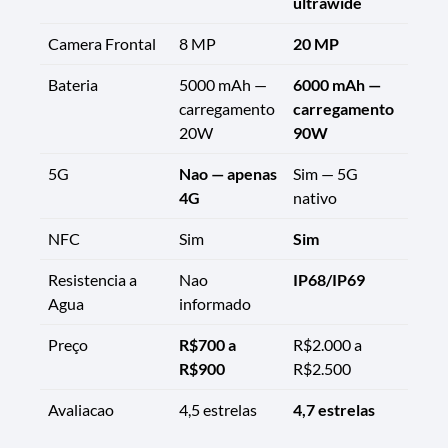
ultrawide
Camera Frontal
8 MP
20 MP
Bateria
5000 mAh —
6000 mAh —
carregamento
carregamento
20W
90W
5G
Nao — apenas
Sim — 5G
4G
nativo
NFC
Sim
Sim
Resistencia a
Nao
IP68/IP69
Agua
informado
Preço
R$700 a
R$2.000 a
R$900
R$2.500
Avaliacao
4,5 estrelas
4,7 estrelas