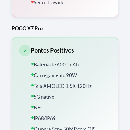
Sem ultrawide
POCO X7 Pro
Pontos Positivos
✓
Bateria de 6000mAh
Carregamento 90W
Tela AMOLED 1.5K 120Hz
5G nativo
NFC
IP68/IP69
Camera Sony 50MP com OIS