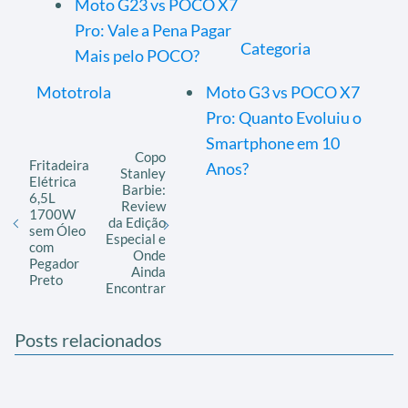
Moto G23 vs POCO X7
Pro: Vale a Pena Pagar
Categoria
Mais pelo POCO?
Mototrola
Moto G3 vs POCO X7
Pro: Quanto Evoluiu o
Smartphone em 10
Copo
Fritadeira
Anos?
Stanley
Elétrica
Barbie:
6,5L
Review
1700W
da Edição
sem Óleo
Especial e
com
Onde
Pegador
Ainda
Preto
Encontrar
Posts relacionados