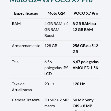
Especificacao
Moto G24
POCO X7 Pro
RAM
4 GB RAM + 4
8 GB RAM ou
GB RAM
12 GB RAM
Boost
Armazenamento
128 GB
256 GB ou 512
GB
Tela
6,56
6,67 polegadas
polegadas IPS
AMOLED 1.5K
LCD
Taxa de
90 Hz
120 Hz
Atualizacao
Camera Traseira
50 MP + 2 MP
50 MP Sony
macro
OIS + 8 MP