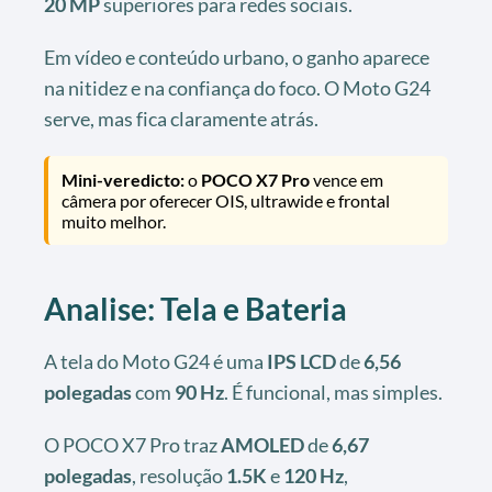
20 MP
superiores para redes sociais.
Em vídeo e conteúdo urbano, o ganho aparece
na nitidez e na confiança do foco. O Moto G24
serve, mas fica claramente atrás.
Mini-veredicto:
o
POCO X7 Pro
vence em
câmera por oferecer OIS, ultrawide e frontal
muito melhor.
Analise: Tela e Bateria
A tela do Moto G24 é uma
IPS LCD
de
6,56
polegadas
com
90 Hz
. É funcional, mas simples.
O POCO X7 Pro traz
AMOLED
de
6,67
polegadas
, resolução
1.5K
e
120 Hz
,