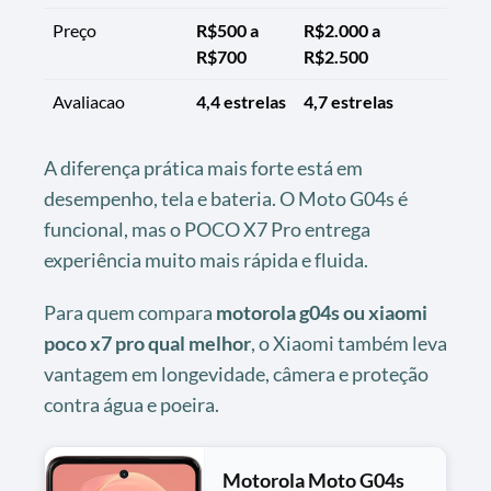
Preço
R$500 a
R$2.000 a
R$700
R$2.500
Avaliacao
4,4 estrelas
4,7 estrelas
A diferença prática mais forte está em
desempenho, tela e bateria. O Moto G04s é
funcional, mas o POCO X7 Pro entrega
experiência muito mais rápida e fluida.
Para quem compara
motorola g04s ou xiaomi
poco x7 pro qual melhor
, o Xiaomi também leva
vantagem em longevidade, câmera e proteção
contra água e poeira.
Motorola Moto G04s