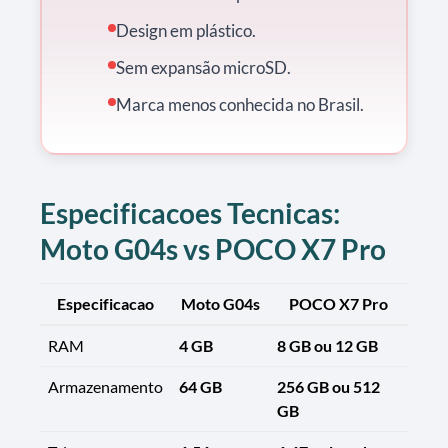
Design em plástico.
Sem expansão microSD.
Marca menos conhecida no Brasil.
Especificacoes Tecnicas:
Moto G04s vs POCO X7 Pro
Especificacao
Moto G04s
POCO X7 Pro
RAM
4 GB
8 GB ou 12 GB
Armazenamento
64 GB
256 GB ou 512
GB