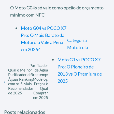
O Moto G04s só vale como opção de orçamento
mínimo com NFC.
Moto G04 vs POCO X7
Pro: O Mais Barato da
Categoria
Motorola Vale a Pena
Mototrola
em 2026?
Moto G1 vs POCO X7
Purificador
Pro: O Pioneiro de
Qual o Melhor
de Água
2013 vs O Premium de
Purificador de
Brastemp:
Água? Ranking
Modelos,
2025
com os 5 Mais
Preços e
Recomendados
Qual
de 2025
Comprar
em 2025
Posts relacionados