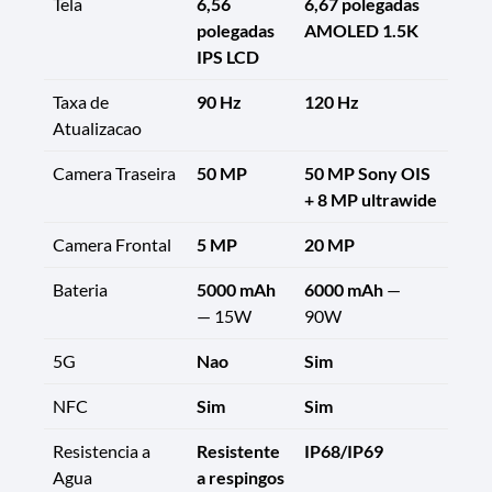
Tela
6,56
6,67 polegadas
polegadas
AMOLED 1.5K
IPS LCD
Taxa de
90 Hz
120 Hz
Atualizacao
Camera Traseira
50 MP
50 MP Sony OIS
+ 8 MP ultrawide
Camera Frontal
5 MP
20 MP
Bateria
5000 mAh
6000 mAh
—
— 15W
90W
5G
Nao
Sim
NFC
Sim
Sim
Resistencia a
Resistente
IP68/IP69
Agua
a respingos