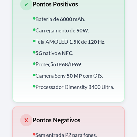
Pontos Positivos
✓
Bateria de
6000 mAh
.
Carregamento de
90W
.
Tela AMOLED
1.5K
de
120 Hz
.
5G
nativo e
NFC
.
Proteção
IP68/IP69
.
Câmera Sony
50 MP
com OIS.
Processador Dimensity 8400 Ultra.
Pontos Negativos
X
Sem entrada P2 para fones.