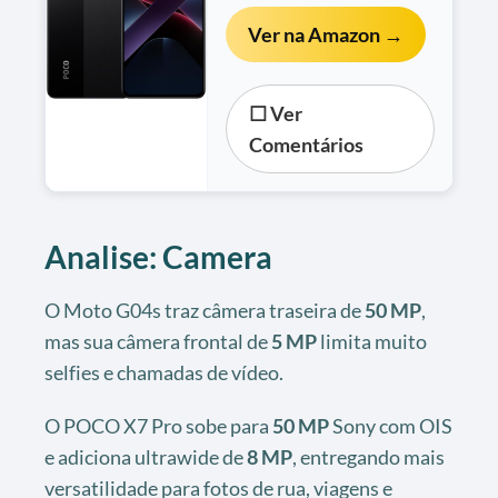
Ver na Amazon →
☐ Ver
Comentários
Analise: Camera
O Moto G04s traz câmera traseira de
50 MP
,
mas sua câmera frontal de
5 MP
limita muito
selfies e chamadas de vídeo.
O POCO X7 Pro sobe para
50 MP
Sony com OIS
e adiciona ultrawide de
8 MP
, entregando mais
versatilidade para fotos de rua, viagens e