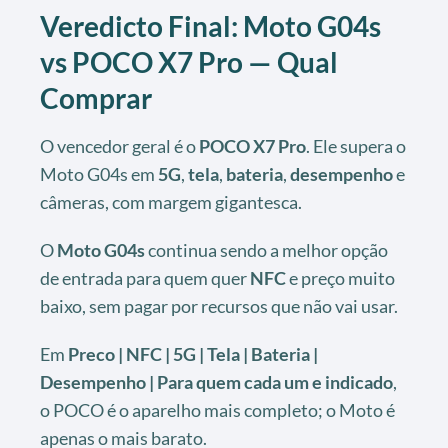
Veredicto Final: Moto G04s
vs POCO X7 Pro — Qual
Comprar
O vencedor geral é o
POCO X7 Pro
. Ele supera o
Moto G04s em
5G
,
tela
,
bateria
,
desempenho
e
câmeras, com margem gigantesca.
O
Moto G04s
continua sendo a melhor opção
de entrada para quem quer
NFC
e preço muito
baixo, sem pagar por recursos que não vai usar.
Em
Preco | NFC | 5G | Tela | Bateria |
Desempenho | Para quem cada um e indicado
,
o POCO é o aparelho mais completo; o Moto é
apenas o mais barato.