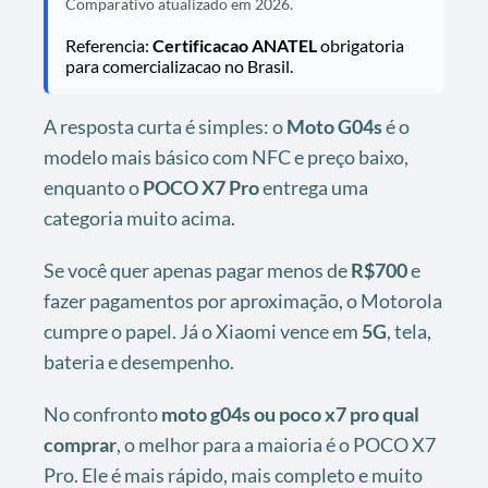
Comparativo atualizado em 2026.
Referencia:
Certificacao ANATEL
obrigatoria
para comercializacao no Brasil.
A resposta curta é simples: o
Moto G04s
é o
modelo mais básico com NFC e preço baixo,
enquanto o
POCO X7 Pro
entrega uma
categoria muito acima.
Se você quer apenas pagar menos de
R$700
e
fazer pagamentos por aproximação, o Motorola
cumpre o papel. Já o Xiaomi vence em
5G
, tela,
bateria e desempenho.
No confronto
moto g04s ou poco x7 pro qual
comprar
, o melhor para a maioria é o POCO X7
Pro. Ele é mais rápido, mais completo e muito