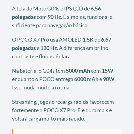
A tela do Moto G04s é IPS LCD de
6,56
polegadas
com
90 Hz
. É simples, funcional e
suficiente para navegação básica.
O POCO X7 Pro usa AMOLED
1.5K
de
6,67
polegadas
e
120 Hz
. A diferença em brilho,
contraste e fluidez é clara.
Na bateria, o G04s tem
5000 mAh
com
15W
,
enquanto o POCO entrega
6000 mAh
e
90W
.
Isso muda muito a rotina.
Streaming, jogos e recarga rápida favorecem
fortemente o POCO X7 Pro. Ele dura mais e
volta à carga muito mais rápido.