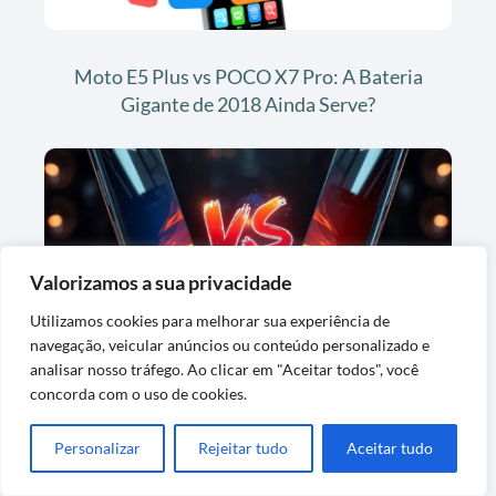
Moto E5 Plus vs POCO X7 Pro: A Bateria
Gigante de 2018 Ainda Serve?
Valorizamos a sua privacidade
Utilizamos cookies para melhorar sua experiência de
navegação, veicular anúncios ou conteúdo personalizado e
Moto E6 vs POCO X7 Pro: Ainda Vale Usar
analisar nosso tráfego. Ao clicar em "Aceitar todos", você
Smartphone de 2019?
concorda com o uso de cookies.
Personalizar
Rejeitar tudo
Aceitar tudo