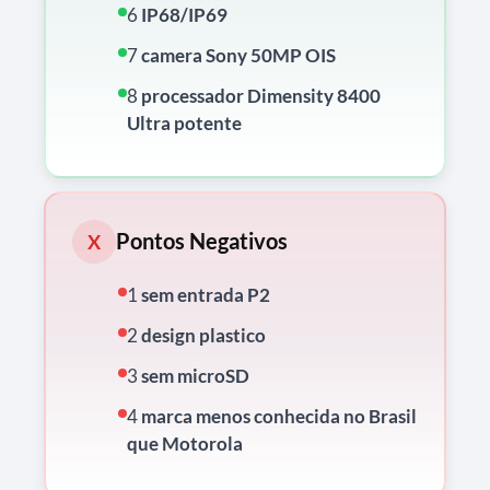
6
IP68/IP69
7
camera Sony 50MP OIS
8
processador Dimensity 8400
Ultra potente
Pontos Negativos
X
1
sem entrada P2
2
design plastico
3
sem microSD
4
marca menos conhecida no Brasil
que Motorola