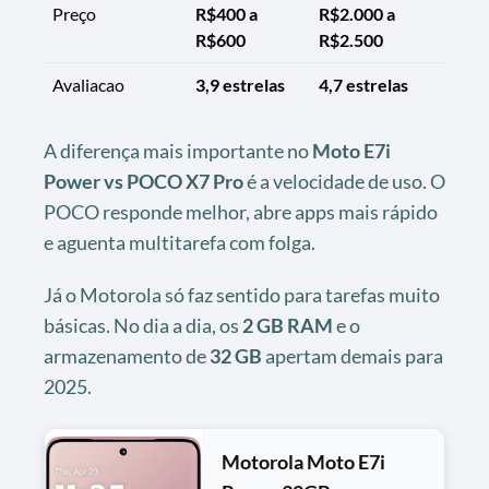
Preço
R$400 a
R$2.000 a
R$600
R$2.500
Avaliacao
3,9 estrelas
4,7 estrelas
A diferença mais importante no
Moto E7i
Power vs POCO X7 Pro
é a velocidade de uso. O
POCO responde melhor, abre apps mais rápido
e aguenta multitarefa com folga.
Já o Motorola só faz sentido para tarefas muito
básicas. No dia a dia, os
2 GB RAM
e o
armazenamento de
32 GB
apertam demais para
2025.
Motorola Moto E7i