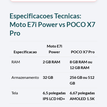
Especificacoes Tecnicas:
Moto E7i Power vs POCO X7
Pro
Moto E7i
Especificacao
Power
POCO X7 Pro
RAM
2 GB RAM
8 GB RAM ou
12 GB RAM
Armazenamento
32 GB
256 GB ou 512
GB
Tela
6,5 polegadas
6,67 polegadas
IPS LCD HD+
AMOLED 1.5K