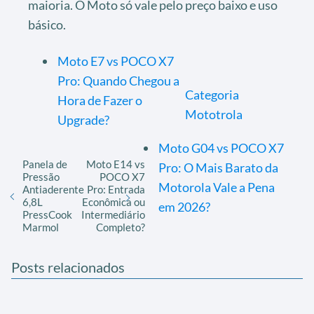
maioria. O Moto só vale pelo preço baixo e uso
básico.
Moto E7 vs POCO X7
Pro: Quando Chegou a
Categoria
Hora de Fazer o
Mototrola
Upgrade?
Moto G04 vs POCO X7
Panela de
Moto E14 vs
Pro: O Mais Barato da
Pressão
POCO X7
Motorola Vale a Pena
Antiaderente
Pro: Entrada
6,8L
Econômica ou
em 2026?
PressCook
Intermediário
Marmol
Completo?
Posts relacionados