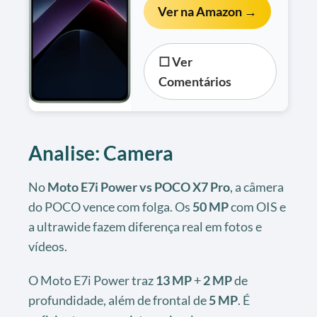
Ver na Amazon →
☐ Ver
Comentários
Analise: Camera
No
Moto E7i Power vs POCO X7 Pro
, a câmera
do POCO vence com folga. Os
50 MP
com OIS e
a ultrawide fazem diferença real em fotos e
vídeos.
O Moto E7i Power traz
13 MP
+
2 MP
de
profundidade, além de frontal de
5 MP
. É