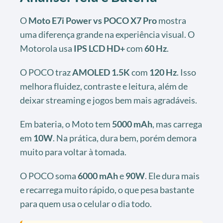
O
Moto E7i Power vs POCO X7 Pro
mostra
uma diferença grande na experiência visual. O
Motorola usa
IPS LCD HD+
com
60 Hz
.
O POCO traz
AMOLED 1.5K
com
120 Hz
. Isso
melhora fluidez, contraste e leitura, além de
deixar streaming e jogos bem mais agradáveis.
Em bateria, o Moto tem
5000 mAh
, mas carrega
em
10W
. Na prática, dura bem, porém demora
muito para voltar à tomada.
O POCO soma
6000 mAh
e
90W
. Ele dura mais
e recarrega muito rápido, o que pesa bastante
para quem usa o celular o dia todo.