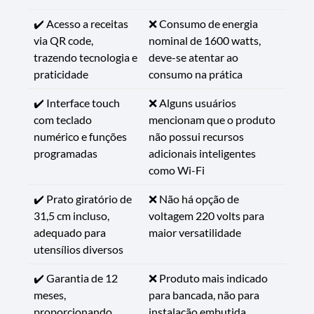
✔️ Acesso a receitas
❌ Consumo de energia
via QR code,
nominal de 1600 watts,
trazendo tecnologia e
deve-se atentar ao
praticidade
consumo na prática
✔️ Interface touch
❌ Alguns usuários
com teclado
mencionam que o produto
numérico e funções
não possui recursos
programadas
adicionais inteligentes
como Wi-Fi
✔️ Prato giratório de
❌ Não há opção de
31,5 cm incluso,
voltagem 220 volts para
adequado para
maior versatilidade
utensílios diversos
✔️ Garantia de 12
❌ Produto mais indicado
meses,
para bancada, não para
proporcionando
instalação embutida