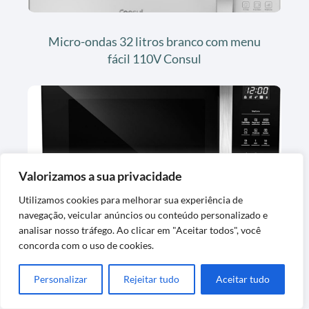
Micro-ondas 32 litros branco com menu
fácil 110V Consul
Valorizamos a sua privacidade
Utilizamos cookies para melhorar sua experiência de
navegação, veicular anúncios ou conteúdo personalizado e
Micro-ondas 30L Preto 220v com Função
analisar nosso tráfego. Ao clicar em "Aceitar todos", você
Grill Panasonic
concorda com o uso de cookies.
Personalizar
Rejeitar tudo
Aceitar tudo