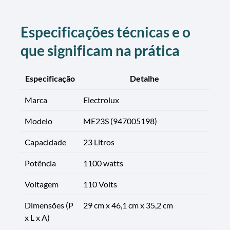
Especificações técnicas e o
que significam na prática
Especificação
Detalhe
Marca
Electrolux
Modelo
ME23S (947005198)
Capacidade
23 Litros
Potência
1100 watts
Voltagem
110 Volts
Dimensões (P
29 cm x 46,1 cm x 35,2 cm
x L x A)