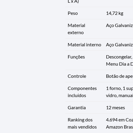
L x A)
Peso
14,72 kg
Material
Aço Galvaniz
externo
Material interno
Aço Galvani
Funções
Descongelar,
Menu Dia a D
Controle
Botão de aper
Componentes
1 forno, 1 su
incluídos
vidro, manual
Garantia
12 meses
Ranking dos
4.694 em Coz
mais vendidos
Amazon Brasi