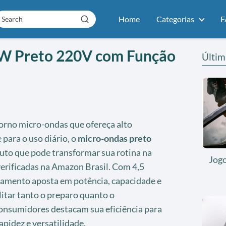
Home
Categorias
F
W Preto 220V com Função
Últim
orno micro-ondas que ofereça alto
para o uso diário, o
micro-ondas preto
duto que pode transformar sua rotina na
Jog
verificadas na Amazon Brasil. Com 4,5
pamento aposta em potência, capacidade e
litar tanto o preparo quanto o
onsumidores destacam sua eficiência para
apidez e versatilidade.