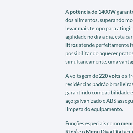
A
potência de 1400W
garante
dos alimentos, superando mod
levar mais tempo para atingir
agilidade no dia a dia, esta ca
litros
atende perfeitamente f
possibilitando aquecer pratos
simultaneamente, uma vanta
A voltagem de
220 volts
e a f
residências padrão brasileira
garantindo compatibilidade e
aço galvanizado e ABS assegur
limpeza do equipamento.
Funções especiais como
menu
Kids)
e o
Menu Dia a Dia
facil