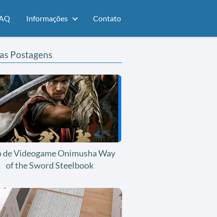
AQ
Informações
Contato
as Postagens
o de Videogame Onimusha Way
of the Sword Steelbook