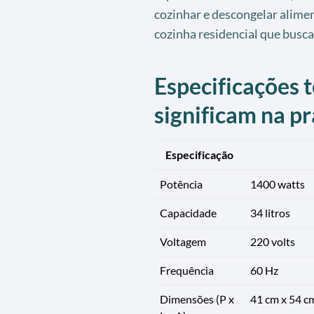
cozinhar e descongelar alimen
cozinha residencial que busca
Especificações t
significam na pr
Especificação
Potência
1400 watts
Capacidade
34 litros
Voltagem
220 volts
Frequência
60 Hz
Dimensões (P x
41 cm x 54 c