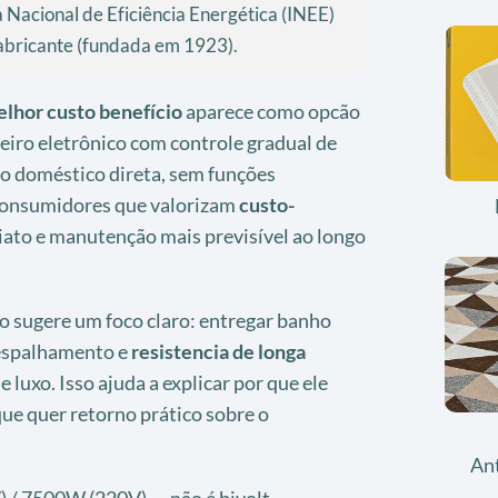
a Nacional de Eficiência Energética (INEE)
 fabricante (fundada em 1923).
elhor custo benefício
aparece como opcão
eiro eletrônico com controle gradual de
o doméstico direta, sem funções
 consumidores que valorizam
custo-
ato e manutenção mais previsível ao longo
o sugere um foco claro: entregar banho
 espalhamento e
resistencia de longa
e luxo. Isso ajuda a explicar por que ele
ue quer retorno prático sobre o
An
/ 7500W (220V) — não é bivolt.