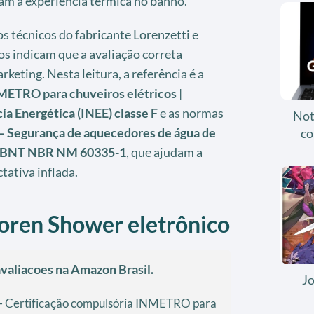
 a experiência térmica no banho.
 técnicos do fabricante Lorenzetti e
dos indicam que a avaliação correta
keting. Nesta leitura, a referência é a
METRO para chuveiros elétricos
|
ia Energética (INEE) classe F
e as normas
Not
Segurança de aquecedores de água de
co
BNT NBR NM 60335-1
, que ajudam a
tativa inflada.
Loren Shower eletrônico
valiacoes na Amazon Brasil.
J
 - Certificação compulsória INMETRO para