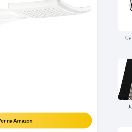
Ca
J
er na Amazon