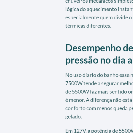
chuveiros mecânicos simples:
lógica do aquecimento instant
especialmente quem divide o 
térmicas diferentes.
Desempenho de
pressão no dia a
No uso diario do banho esse ni
7500W tende a segurar melhor
de 5500W faz mais sentido o
é menor. A diferença não est
conforto com menos queda pe
gelado.
Em 127V, a potência de 5500W 