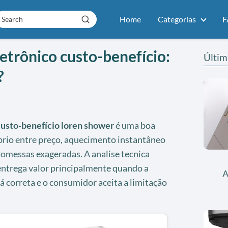
Home
Categorias
F
etrônico custo-benefício:
Últim
?
custo-benefício loren shower
é uma boa
íbrio entre preço, aquecimento instantâneo
romessas exageradas. A analise tecnica
entrega valor principalmente quando a
A
tá correta e o consumidor aceita a limitação