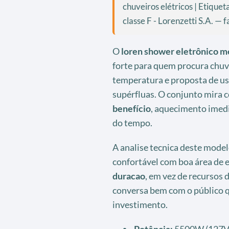
chuveiros elétricos | Etiquet
classe F - Lorenzetti S.A. —
O
loren shower eletrônico m
forte para quem procura chuv
temperatura e proposta de us
supérfluas. O conjunto mira
benefício
, aquecimento imedi
do tempo.
A analise tecnica deste model
confortável com boa área de
duracao
, em vez de recursos d
conversa bem com o público q
investimento.
Potência:
5500W (127V) 