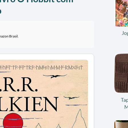
o
Jo
mazon Brasil.
Tap
M