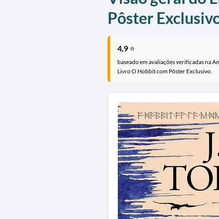
Pôster Exclusiv
4,9
⭐
baseado em avaliações verificadas na A
Livro O Hobbit com Pôster Exclusivo.