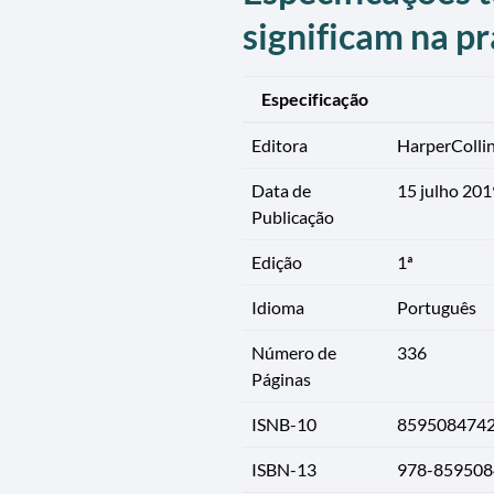
significam na pr
Especificação
Editora
HarperColli
Data de
15 julho 201
Publicação
Edição
1ª
Idioma
Português
Número de
336
Páginas
ISNB-10
859508474
ISBN-13
978-859508