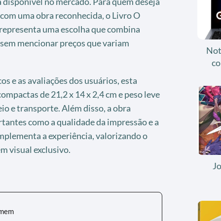
a disponível no mercado. Para quem deseja
a com uma obra reconhecida, o Livro O
 representa uma escolha que combina
al sem mencionar preços que variam
Not
co
s e as avaliações dos usuários, esta
ompactas de 21,2 x 14 x 2,4 cm e peso leve
io e transporte. Além disso, a obra
tantes como a qualidade da impressão e a
mplementa a experiência, valorizando o
m visual exclusivo.
J
omem