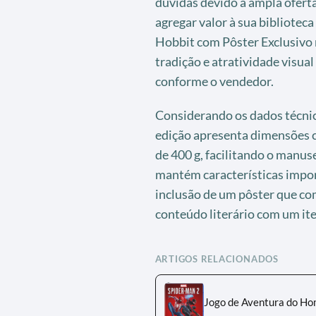
dúvidas devido à ampla ofert
agregar valor à sua bibliotec
Hobbit com Pôster Exclusivo
tradição e atratividade visu
conforme o vendedor.
Considerando os dados técnico
edição apresenta dimensões c
de 400 g, facilitando o manuse
mantém características impor
inclusão de um pôster que co
conteúdo literário com um ite
ARTIGOS RELACIONADOS
Jogo de Aventura do H