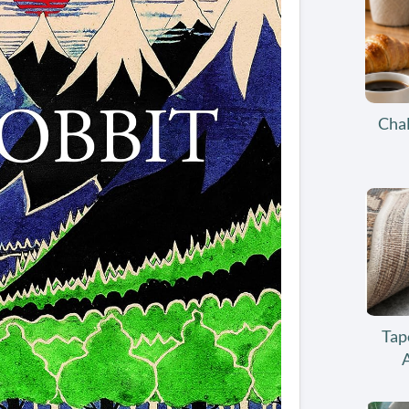
Chal
Tap