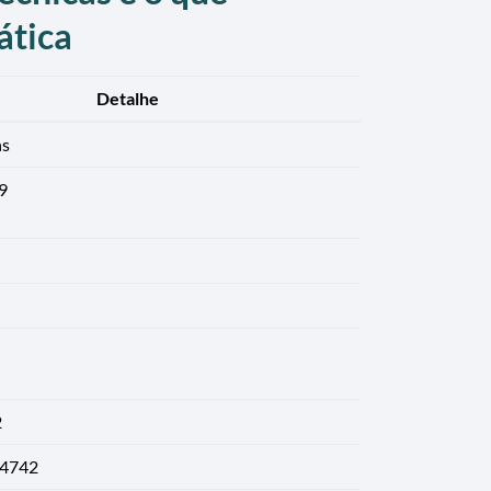
ática
Detalhe
ns
9
2
4742