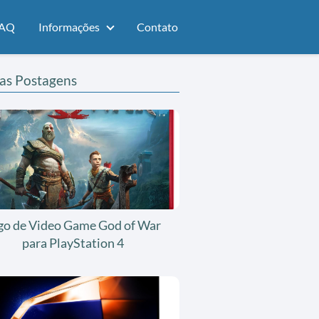
AQ
Informações
Contato
as Postagens
go de Video Game God of War
para PlayStation 4