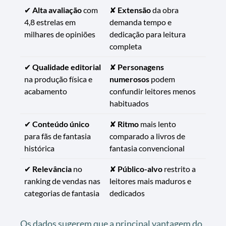
✔
Alta avaliação
com
✘
Extensão
da obra
4,8 estrelas em
demanda tempo e
milhares de opiniões
dedicação para leitura
completa
✔
Qualidade editorial
✘
Personagens
na produção física e
numerosos
podem
acabamento
confundir leitores menos
habituados
✔
Conteúdo único
✘
Ritmo
mais lento
para fãs de fantasia
comparado a livros de
histórica
fantasia convencional
✔
Relevância
no
✘
Público-alvo
restrito a
ranking de vendas nas
leitores mais maduros e
categorias de fantasia
dedicados
Os dados sugerem que a principal vantagem do