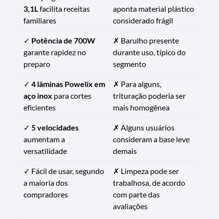
3,1L
facilita receitas
aponta material plástico
familiares
considerado frágil
✓
Potência de 700W
✗ Barulho presente
garante rapidez no
durante uso, típico do
preparo
segmento
✓
4 lâminas Powelix em
✗ Para alguns,
aço inox
para cortes
trituração poderia ser
eficientes
mais homogênea
✓
5 velocidades
✗ Alguns usuários
aumentam a
consideram a base leve
versatilidade
demais
✓ Fácil de usar, segundo
✗ Limpeza pode ser
a maioria dos
trabalhosa, de acordo
compradores
com parte das
avaliações