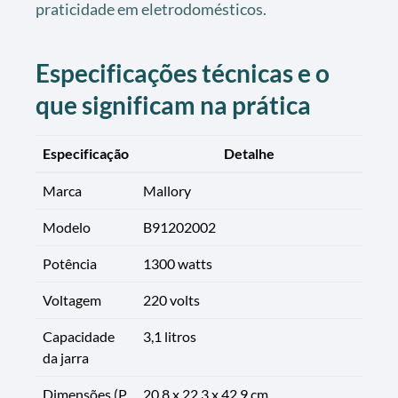
praticidade em eletrodomésticos.
Especificações técnicas e o
que significam na prática
Especificação
Detalhe
Marca
Mallory
Modelo
B91202002
Potência
1300 watts
Voltagem
220 volts
Capacidade
3,1 litros
da jarra
Dimensões (P
20,8 x 22,3 x 42,9 cm