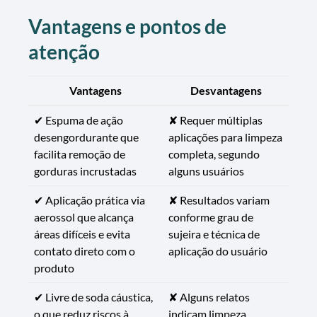
Vantagens e pontos de
atenção
Vantagens
Desvantagens
✔ Espuma de ação
✘ Requer múltiplas
desengordurante que
aplicações para limpeza
facilita remoção de
completa, segundo
gorduras incrustadas
alguns usuários
✔ Aplicação prática via
✘ Resultados variam
aerossol que alcança
conforme grau de
áreas difíceis e evita
sujeira e técnica de
contato direto com o
aplicação do usuário
produto
✔ Livre de soda cáustica,
✘ Alguns relatos
o que reduz riscos à
indicam limpeza