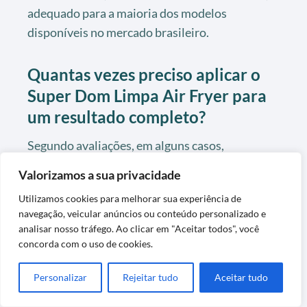
adequado para a maioria dos modelos
disponíveis no mercado brasileiro.
Quantas vezes preciso aplicar o
Super Dom Limpa Air Fryer para
um resultado completo?
Segundo avaliações, em alguns casos,
principalmente para sujeira muito incrustada,
Valorizamos a sua privacidade
pode ser necessária mais de uma aplicação para
Utilizamos cookies para melhorar sua experiência de
remover toda a gordura.
navegação, veicular anúncios ou conteúdo personalizado e
analisar nosso tráfego. Ao clicar em "Aceitar todos", você
Por isso, é recomendado seguir as instruções de
concorda com o uso de cookies.
uso, repetindo o processo para melhores
resultados, principalmente em limpezas
Personalizar
Rejeitar tudo
Aceitar tudo
profundas.