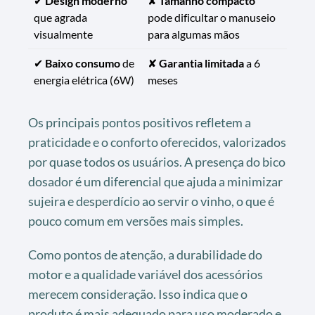
✔
Design moderno
✘
Tamanho compacto
que agrada
pode dificultar o manuseio
visualmente
para algumas mãos
✔
Baixo consumo
de
✘
Garantia limitada
a 6
energia elétrica (6W)
meses
Os principais pontos positivos refletem a
praticidade e o conforto oferecidos, valorizados
por quase todos os usuários. A presença do bico
dosador é um diferencial que ajuda a minimizar
sujeira e desperdício ao servir o vinho, o que é
pouco comum em versões mais simples.
Como pontos de atenção, a durabilidade do
motor e a qualidade variável dos acessórios
merecem consideração. Isso indica que o
produto é mais adequado para uso moderado e