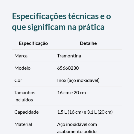
Especificações técnicas e o
que significam na prática
Especificação
Detalhe
Marca
Tramontina
Modelo
65660230
Cor
Inox (aço inoxidável)
Tamanhos
16 cm e 20 cm
incluídos
Capacidade
1,5 L (16 cm) e 3,1 L (20 cm)
Material
Aço inoxidável com
acabamento polido