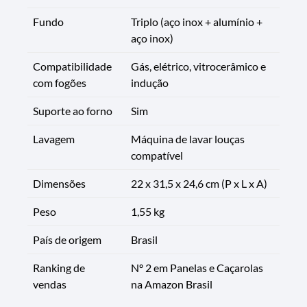
Fundo
Triplo (aço inox + alumínio +
aço inox)
Compatibilidade
Gás, elétrico, vitrocerâmico e
com fogões
indução
Suporte ao forno
Sim
Lavagem
Máquina de lavar louças
compatível
Dimensões
22 x 31,5 x 24,6 cm (P x L x A)
Peso
1,55 kg
País de origem
Brasil
Ranking de
Nº 2 em Panelas e Caçarolas
vendas
na Amazon Brasil