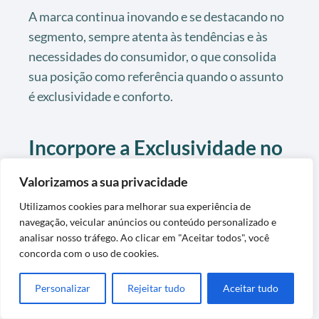
A marca continua inovando e se destacando no
segmento, sempre atenta às tendências e às
necessidades do consumidor, o que consolida
sua posição como referência quando o assunto
é exclusividade e conforto.
Incorpore a Exclusividade no
Seu Dia a Dia
Valorizamos a sua privacidade
Adotar o Jogo de Cama Casal Buddemeyer:
Utilizamos cookies para melhorar sua experiência de
navegação, veicular anúncios ou conteúdo personalizado e
Premium + Exclusividade em sua rotina diária é
analisar nosso tráfego. Ao clicar em "Aceitar todos", você
mais do que uma escolha de decoração: é um
concorda com o uso de cookies.
investimento no seu bem-estar.
Personalizar
Rejeitar tudo
Aceitar tudo
Ao incorporar produtos de alta qualidade em