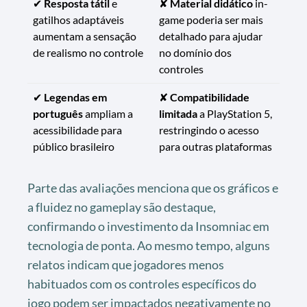
✔
Resposta tátil
e
✘
Material didático
in-
gatilhos adaptáveis
game poderia ser mais
aumentam a sensação
detalhado para ajudar
de realismo no controle
no domínio dos
controles
✔
Legendas em
✘
Compatibilidade
português
ampliam a
limitada
a PlayStation 5,
acessibilidade para
restringindo o acesso
público brasileiro
para outras plataformas
Parte das avaliações menciona que os gráficos e
a fluidez no gameplay são destaque,
confirmando o investimento da Insomniac em
tecnologia de ponta. Ao mesmo tempo, alguns
relatos indicam que jogadores menos
habituados com os controles específicos do
jogo podem ser impactados negativamente no