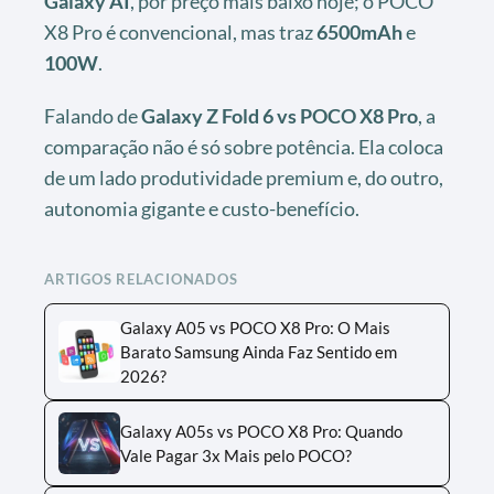
Galaxy AI
, por preço mais baixo hoje; o POCO
X8 Pro é convencional, mas traz
6500mAh
e
100W
.
Falando de
Galaxy Z Fold 6 vs POCO X8 Pro
, a
comparação não é só sobre potência. Ela coloca
de um lado produtividade premium e, do outro,
autonomia gigante e custo-benefício.
ARTIGOS RELACIONADOS
Galaxy A05 vs POCO X8 Pro: O Mais
Barato Samsung Ainda Faz Sentido em
2026?
Galaxy A05s vs POCO X8 Pro: Quando
Vale Pagar 3x Mais pelo POCO?