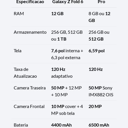
Especificacao
Galaxy Z Fold 6
Pro
RAM
12 GB
8 GB ou
12
GB
Armazenamento
256 GB, 512 GB
256 GB ou
ou
1 TB
512 GB
Tela
7,6 pol
interna +
6,59 pol
6,3 pol externa
Taxa de
120 Hz
120 Hz
Atualizacao
adaptativo
Camera Traseira
50 MP
+ 12 MP
50 MP
Sony
+ 10 MP
IMX882 OIS
Camera Frontal
10 MP
cover + 4
20 MP
MP sob tela
Bateria
4400 mAh
6500 mAh