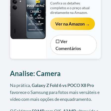
Confira os detalhes
completos e o preço atual
diretamente na Amazon.
Ver na Amazon →
☐ Ver
Comentários
Analise: Camera
Na prática,
Galaxy Z Fold 6 vs POCO X8 Pro
favorece o Samsung para fotos mais versáteis e
vídeo com mais opções de enquadramento.
O Fold traz
50 MP
com OIS,
12 MP
ultrawide e