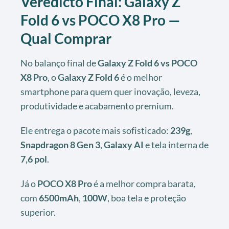
Veredicto Final: Galaxy Z
Fold 6 vs POCO X8 Pro —
Qual Comprar
No balanço final de
Galaxy Z Fold 6 vs POCO
X8 Pro
, o
Galaxy Z Fold 6
é o melhor
smartphone para quem quer inovação, leveza,
produtividade e acabamento premium.
Ele entrega o pacote mais sofisticado:
239g
,
Snapdragon 8 Gen 3
,
Galaxy AI
e tela interna de
7,6 pol
.
Já o
POCO X8 Pro
é a melhor compra barata,
com
6500mAh
,
100W
, boa tela e proteção
superior.