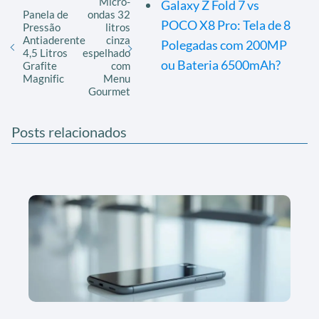
Micro-
Galaxy Z Fold 7 vs
Panela de
ondas 32
POCO X8 Pro: Tela de 8
Pressão
litros
Antiaderente
cinza
Polegadas com 200MP
4,5 Litros
espelhado
ou Bateria 6500mAh?
Grafite
com
Magnific
Menu
Gourmet
Posts relacionados