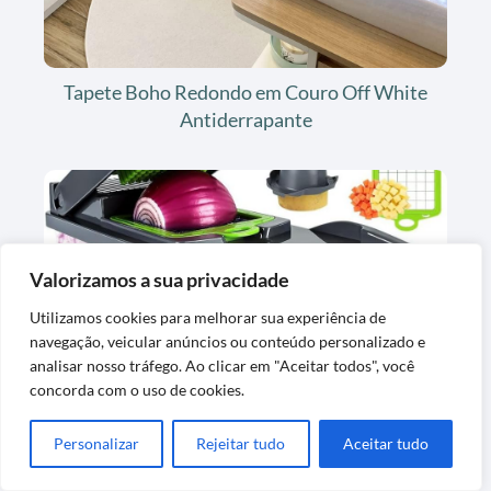
Tapete Boho Redondo em Couro Off White
Antiderrapante
Valorizamos a sua privacidade
Utilizamos cookies para melhorar sua experiência de
navegação, veicular anúncios ou conteúdo personalizado e
Cortador e Fatiador para Alimentos em Aço
analisar nosso tráfego. Ao clicar em "Aceitar todos", você
Inox Premium
concorda com o uso de cookies.
Personalizar
Rejeitar tudo
Aceitar tudo