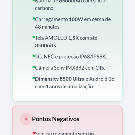
Bateria de
6500mAh
com silício-
carbono.
Carregamento
100W
em cerca de
48 minutos.
Tela AMOLED
1,5K
com até
3500nits
.
5G, NFC e proteção IP68/IP69K.
Câmera Sony IMX882 com OIS.
Dimensity 8500 Ultra
e Android 16
com
4 anos
de atualização.
Pontos Negativos
×
Sem carregamento sem fio.