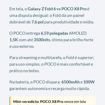
Em tela, o
Galaxy Z Fold 6 vs POCO X8 Pro
é
uma disputa desigual: o Fold dá um painel
dobrável de
7,6 pol
para produtividade e mídia.
O POCO entrega
6,59 polegadas
AMOLED
1,5K
com até
3500nits
, ótimo para brilho forte
e uso externo.
Para streaming e multitarefa, o Fold é superior;
para uso simples, o POCO é mais confortável e
prático no bolso.
Na bateria, o POCO dispara:
6500mAh
e
100W
garantem autonomia e recarga muito rápida.
Mini-veredicto:
POCO X8 Pro
vence em tela