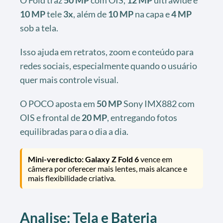
10 MP
tele
3x
, além de
10 MP
na capa e
4 MP
sob a tela.
Isso ajuda em retratos, zoom e conteúdo para
redes sociais, especialmente quando o usuário
quer mais controle visual.
O POCO aposta em
50 MP
Sony IMX882 com
OIS e frontal de
20 MP
, entregando fotos
equilibradas para o dia a dia.
Mini-veredicto:
Galaxy Z Fold 6
vence em
câmera por oferecer mais lentes, mais alcance e
mais flexibilidade criativa.
Analise: Tela e Bateria