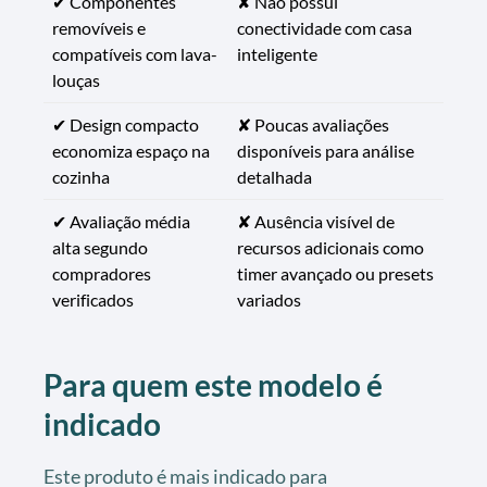
✔ Componentes
✘ Não possui
removíveis e
conectividade com casa
compatíveis com lava-
inteligente
louças
✔ Design compacto
✘ Poucas avaliações
economiza espaço na
disponíveis para análise
cozinha
detalhada
✔ Avaliação média
✘ Ausência visível de
alta segundo
recursos adicionais como
compradores
timer avançado ou presets
verificados
variados
Para quem este modelo é
indicado
Este produto é mais indicado para