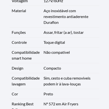
Voltagem
127V/60Hz
Material
Aço inoxidável com
revestimento antiaderente
Duraflon
Funções
Assar, fritar (a ar), tostar
Controle
Toque digital
Compatibilidade
Não compatível
smart home
Design
Compacto
Compatibilidade
Sim, cesto e cuba removíveis
lavagem
podem ir à lava-louças
Cor
Preto
Ranking Best
Nº 572 em Air Fryers