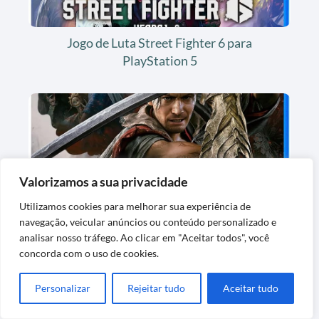
Jogo de Luta Street Fighter 6 para
PlayStation 5
Valorizamos a sua privacidade
Utilizamos cookies para melhorar sua experiência de
Jogo de Videogame Onimusha Way of the
navegação, veicular anúncios ou conteúdo personalizado e
Sword Steelbook
analisar nosso tráfego. Ao clicar em "Aceitar todos", você
concorda com o uso de cookies.
Personalizar
Rejeitar tudo
Aceitar tudo