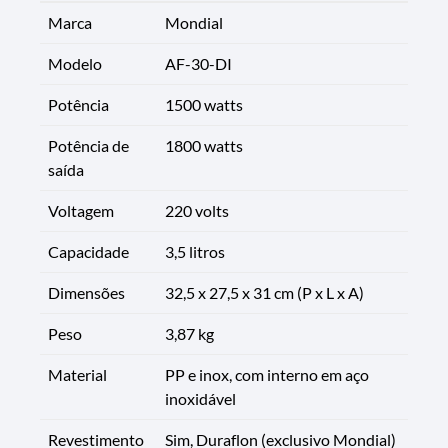
Marca
Mondial
Modelo
AF-30-DI
Potência
1500 watts
Potência de
1800 watts
saída
Voltagem
220 volts
Capacidade
3,5 litros
Dimensões
32,5 x 27,5 x 31 cm (P x L x A)
Peso
3,87 kg
Material
PP e inox, com interno em aço
inoxidável
Revestimento
Sim, Duraflon (exclusivo Mondial)