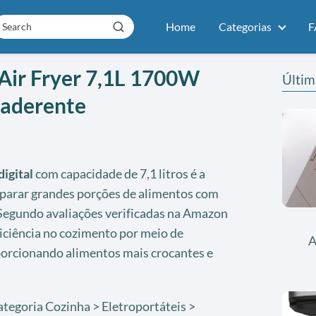
Home
Categorias
F
a Air Fryer 7,1L 1700W
Últim
iaderente
digital
com capacidade de 7,1 litros é a
parar grandes porções de alimentos com
 Segundo avaliações verificadas na Amazon
ficiência no cozimento por meio de
A
oporcionando alimentos mais crocantes e
ategoria Cozinha > Eletroportáteis >