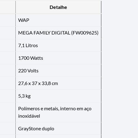
Detalhe
WAP
MEGA FAMILY DIGITAL (FW009625)
7,1 Litros
1700 Watts
220 Volts
27,6 x 37 x 33,8 cm
5,3 kg
Polímeros e metais, interno em aço
inoxidável
GrayStone duplo