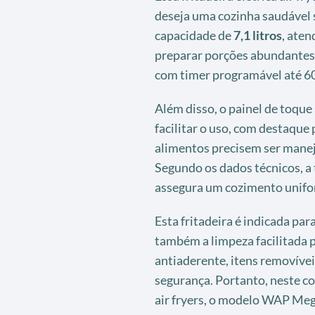
deseja uma cozinha saudável 
capacidade de
7,1 litros
, aten
preparar porções abundantes.
com timer programável até 60
Além disso, o painel de toqu
facilitar o uso, com destaque 
alimentos precisem ser mane
Segundo os dados técnicos, a 
assegura um cozimento unifor
Esta fritadeira é indicada pa
também a limpeza facilitada 
antiaderente, itens removíve
segurança. Portanto, neste co
air fryers, o modelo WAP Meg