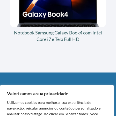
Notebook Samsung Galaxy Book4 com Intel
Core i7 e Tela Full HD
DIVULGAÇÃO
Valorizamos a sua privacidade
Este post contém links de afiliado da Amazon. Como
Associado da Amazon, eu recebo por compras qualificadas,
Utilizamos cookies para melhorar sua experiência de
sem custo adicional para você.
navegação, veicular anúncios ou conteúdo personalizado e
analisar nosso tráfego. Ao clicar em "Aceitar todos", você