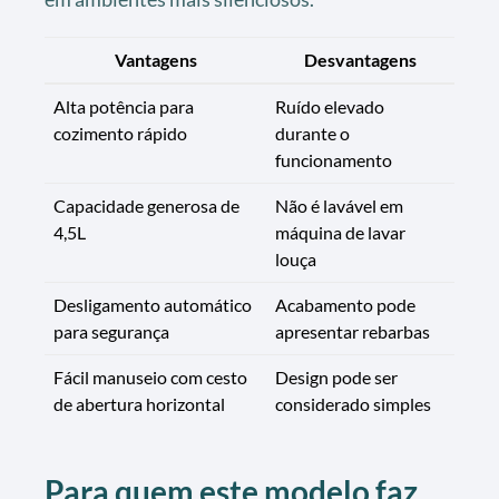
Vantagens
Desvantagens
Alta potência para
Ruído elevado
cozimento rápido
durante o
funcionamento
Capacidade generosa de
Não é lavável em
4,5L
máquina de lavar
louça
Desligamento automático
Acabamento pode
para segurança
apresentar rebarbas
Fácil manuseio com cesto
Design pode ser
de abertura horizontal
considerado simples
Para quem este modelo faz