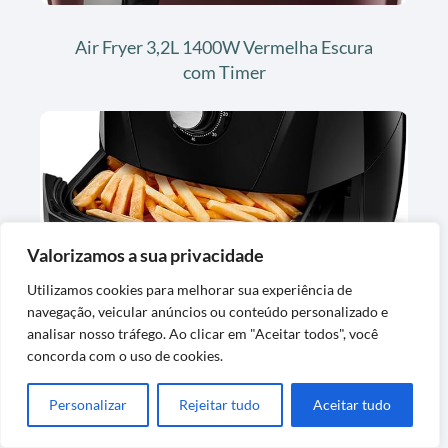
Air Fryer 3,2L 1400W Vermelha Escura
com Timer
Valorizamos a sua privacidade
Utilizamos cookies para melhorar sua experiência de
Fritadeira Sem Óleo 4L 1500W Preto
navegação, veicular anúncios ou conteúdo personalizado e
110V, Capacidade Média
analisar nosso tráfego. Ao clicar em "Aceitar todos", você
concorda com o uso de cookies.
Personalizar
Rejeitar tudo
Aceitar tudo