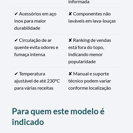
informada
✔ Acessórios em aço
✘ Componentes não
inox para maior
laváveis em lava-louças
durabilidade
✔ Circulação de ar
✘ Ranking de vendas
quente evita odores e
está fora do topo,
fumaça intensa
indicando menor
popularidade
✔ Temperatura
✘ Manual e suporte
ajustável de até 230°C
técnico podem variar
para várias receitas
conforme localização
Para quem este modelo é
indicado