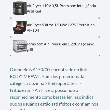
Air Fryer 110V 3,5L Preto com Inteligência
Artificial
Air Fryer 5 litros 1800W 127V Preto Kian
AF-104
Forno com Air Fryer 8 em 1 220V aço inox
grill
O modelo NA150/00, encontrado no link
B0DY2MB9WT, é um dos preferidos da
categoria Cozinha > Eletroportáteis >
Fritadeiras > Air Fryers, possuindo o
reconhecimento como bestseller. Isso indica
que os usuários estão satisfeitos e confiam nos