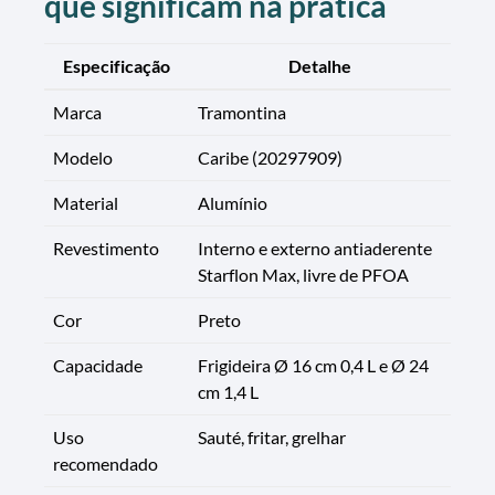
que significam na prática
Especificação
Detalhe
Marca
Tramontina
Modelo
Caribe (20297909)
Material
Alumínio
Revestimento
Interno e externo antiaderente
Starflon Max, livre de PFOA
Cor
Preto
Capacidade
Frigideira Ø 16 cm 0,4 L e Ø 24
cm 1,4 L
Uso
Sauté, fritar, grelhar
recomendado