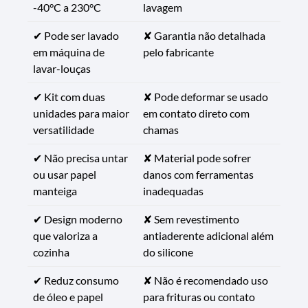
-40°C a 230°C
lavagem
✔ Pode ser lavado
✘ Garantia não detalhada
em máquina de
pelo fabricante
lavar-louças
✔ Kit com duas
✘ Pode deformar se usado
unidades para maior
em contato direto com
versatilidade
chamas
✔ Não precisa untar
✘ Material pode sofrer
ou usar papel
danos com ferramentas
manteiga
inadequadas
✔ Design moderno
✘ Sem revestimento
que valoriza a
antiaderente adicional além
cozinha
do silicone
✔ Reduz consumo
✘ Não é recomendado uso
de óleo e papel
para frituras ou contato