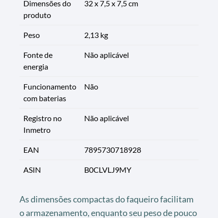
Dimensões do
32 x 7,5 x 7,5 cm
produto
Peso
2,13 kg
Fonte de
Não aplicável
energia
Funcionamento
Não
com baterias
Registro no
Não aplicável
Inmetro
EAN
7895730718928
ASIN
B0CLVLJ9MY
As dimensões compactas do faqueiro facilitam
o armazenamento, enquanto seu peso de pouco