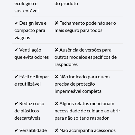
ecológico e
do produto
sustentável
✔ Design leve e
✘ Fechamento pode não ser o
compacto para
mais seguro para todos
viagens
✔ Ventilação
✘ Ausência de versões para
que evita odores
outros modelos específicos de
raspadores
✔ Fácil de limpar
✘ Não indicado para quem
e reutilizável
precisa de proteção
impermeável completa
✔ Reduz o uso
✘ Alguns relatos mencionam
de plásticos
necessidade de cuidado ao abrir
descartáveis
para não soltar o raspador
✔ Versatilidade
✘ Não acompanha acessórios