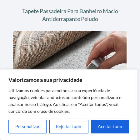
Tapete Passadeira Para Banheiro Macio
Antiderrapante Peludo
Valorizamos a sua privacidade
Tapete de Feltro para Carpete com
Utilizamos cookies para melhorar sua experiência de
navegação, veicular anúncios ou conteúdo personalizado e
Amortecimento Confortável
analisar nosso tráfego. Ao clicar em "Aceitar todos", você
concorda com o uso de cookies.
Personalizar
Rejeitar tudo
Aceitar tudo
Últimas Postagens