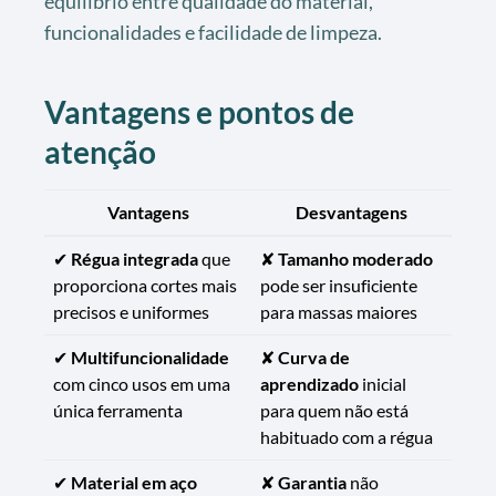
equilíbrio entre qualidade do material,
funcionalidades e facilidade de limpeza.
Vantagens e pontos de
atenção
Vantagens
Desvantagens
✔
Régua integrada
que
✘
Tamanho moderado
proporciona cortes mais
pode ser insuficiente
precisos e uniformes
para massas maiores
✔
Multifuncionalidade
✘
Curva de
com cinco usos em uma
aprendizado
inicial
única ferramenta
para quem não está
habituado com a régua
✔
Material em aço
✘
Garantia
não