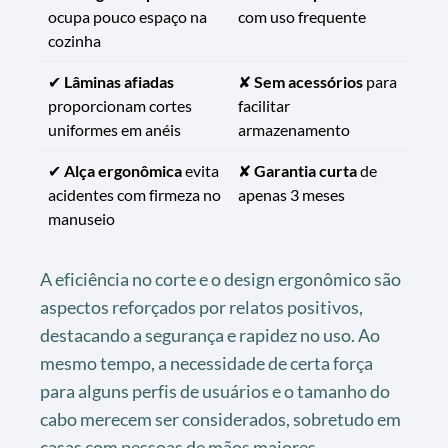
ocupa pouco espaço na
com uso frequente
cozinha
✔
Lâminas afiadas
✘
Sem acessórios
para
proporcionam cortes
facilitar
uniformes em anéis
armazenamento
✔
Alça ergonômica
evita
✘
Garantia curta
de
acidentes com firmeza no
apenas 3 meses
manuseio
A eficiência no corte e o design ergonômico são
aspectos reforçados por relatos positivos,
destacando a segurança e rapidez no uso. Ao
mesmo tempo, a necessidade de certa força
para alguns perfis de usuários e o tamanho do
cabo merecem ser considerados, sobretudo em
casas com pessoas de mãos maiores.