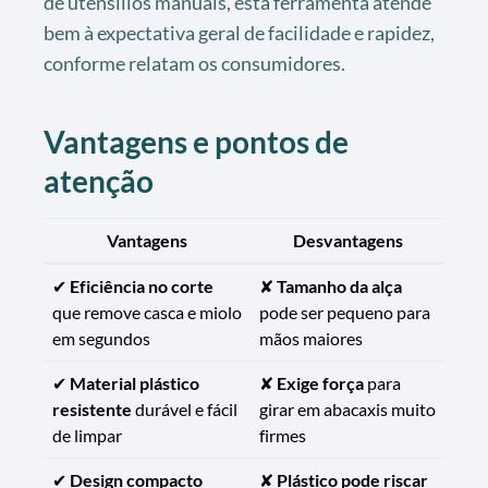
de utensílios manuais, esta ferramenta atende
bem à expectativa geral de facilidade e rapidez,
conforme relatam os consumidores.
Vantagens e pontos de
atenção
Vantagens
Desvantagens
✔
Eficiência no corte
✘
Tamanho da alça
que remove casca e miolo
pode ser pequeno para
em segundos
mãos maiores
✔
Material plástico
✘
Exige força
para
resistente
durável e fácil
girar em abacaxis muito
de limpar
firmes
✔
Design compacto
✘
Plástico pode riscar