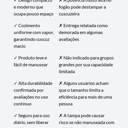
e moderno que
fogão pode destampar a
ocupa pouco espaço
cuscuzeira
✓ Cozimento
✗ Entrega relatada como
uniforme com vapor,
demorada em algumas
garantindo cuscuz
avaliações
macio
✓ Produto leve e
✗ Não indicado para grupos
fácil de manusear
grandes por sua capacidade
limitada
✓ Alta durabilidade
✗ Alguns usuários acham
confirmada por
que o tamanho limita a
avaliações no uso
eficiência para mais de uma
contínuo
pessoa
✓ Seguro para uso
✗ A tampa pode causar
diário, sem liberar
risco se não manuseada com