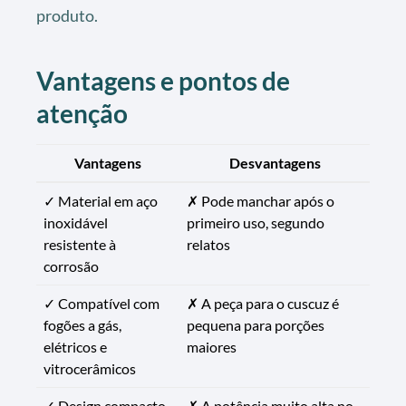
produto.
Vantagens e pontos de
atenção
Vantagens
Desvantagens
✓ Material em aço
✗ Pode manchar após o
inoxidável
primeiro uso, segundo
resistente à
relatos
corrosão
✓ Compatível com
✗ A peça para o cuscuz é
fogões a gás,
pequena para porções
elétricos e
maiores
vitrocerâmicos
✓ Design compacto
✗ A potência muito alta no