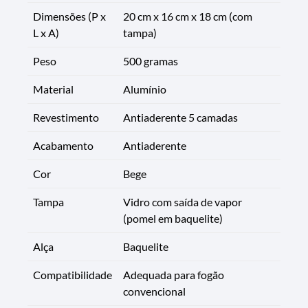
Dimensões (P x
20 cm x 16 cm x 18 cm (com
L x A)
tampa)
Peso
500 gramas
Material
Alumínio
Revestimento
Antiaderente 5 camadas
Acabamento
Antiaderente
Cor
Bege
Tampa
Vidro com saída de vapor
(pomel em baquelite)
Alça
Baquelite
Compatibilidade
Adequada para fogão
convencional