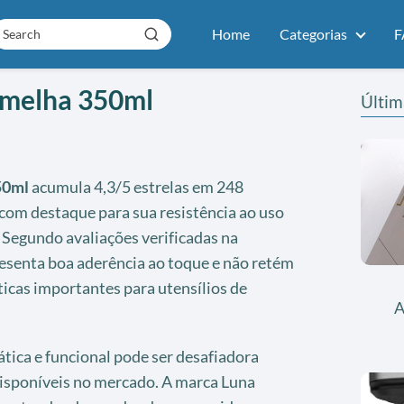
Home
Categorias
F
rmelha 350ml
Últim
50ml
acumula 4,3/5 estrelas em 248
com destaque para sua resistência ao uso
. Segundo avaliações verificadas na
esenta boa aderência ao toque e não retém
ticas importantes para utensílios de
A
tica e funcional pode ser desafiadora
isponíveis no mercado. A marca Luna