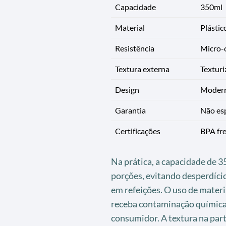
Capacidade
350ml
Material
Plástic
Resistência
Micro-o
Textura externa
Texturi
Design
Modern
Garantia
Não esp
Certificações
BPA fre
Na prática, a capacidade de 
porções, evitando desperdício
em refeições. O uso de materi
receba contaminação química,
consumidor. A textura na par