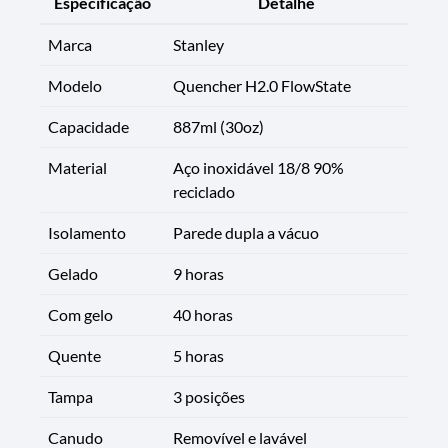
Especificação
Detalhe
Marca
Stanley
Modelo
Quencher H2.0 FlowState
Capacidade
887ml (30oz)
Material
Aço inoxidável 18/8 90%
reciclado
Isolamento
Parede dupla a vácuo
Gelado
9 horas
Com gelo
40 horas
Quente
5 horas
Tampa
3 posições
Canudo
Removível e lavável