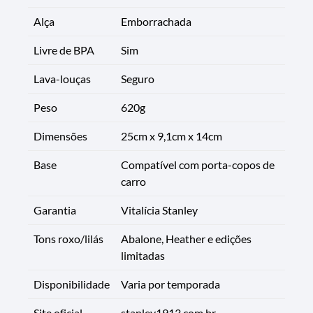
Alça
Emborrachada
Livre de BPA
Sim
Lava-louças
Seguro
Peso
620g
Dimensões
25cm x 9,1cm x 14cm
Base
Compatível com porta-copos de
carro
Garantia
Vitalícia Stanley
Tons roxo/lilás
Abalone, Heather e edições
limitadas
Disponibilidade
Varia por temporada
Site oficial
stanley1913.com.br