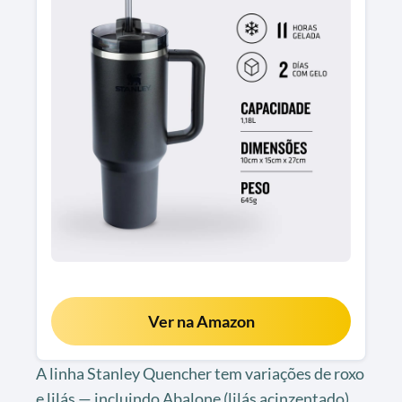
Ver na Amazon
A linha Stanley Quencher tem variações de roxo
e lilás — incluindo Abalone (lilás acinzentado),