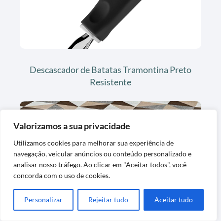
Descascador de Batatas Tramontina Preto
Resistente
Valorizamos a sua privacidade
Utilizamos cookies para melhorar sua experiência de
navegação, veicular anúncios ou conteúdo personalizado e
analisar nosso tráfego. Ao clicar em "Aceitar todos", você
concorda com o uso de cookies.
Tapete Jacquard Dallas Antiderrapante na
Personalizar
Rejeitar tudo
Aceitar tudo
Cor Caramelo