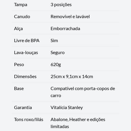
Tampa
3 posições
Canudo
Removível e lavável
Alça
Emborrachada
Livre de BPA
Sim
Lava-louças
Seguro
Peso
620g
Dimensões
25cm x 9,1cm x 14cm
Base
Compatível com porta-copos de
carro
Garantia
Vitalícia Stanley
Tons roxo/lilás
Abalone, Heather e edições
limitadas