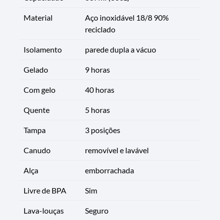
Material
Aço inoxidável 18/8 90%
reciclado
Isolamento
parede dupla a vácuo
Gelado
9 horas
Com gelo
40 horas
Quente
5 horas
Tampa
3 posições
Canudo
removível e lavável
Alça
emborrachada
Livre de BPA
Sim
Lava-louças
Seguro