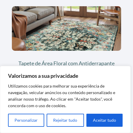
Tapete de Área Floral com Antiderrapante
e Lavável
Valorizamos a sua privacidade
Utilizamos cookies para melhorar sua experiência de
navegação, veicular anúncios ou conteúdo personalizado e
analisar nosso tráfego. Ao clicar em "Aceitar todos", você
concorda com o uso de cookies.
Últimas Postagens
Personalizar
Rejeitar tudo
Aceitar tudo