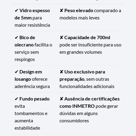
✔
Vidro espesso
✘
Peso elevado
comparado a
de 5mm
para
modelos mais leves
maior resistência
✔
Bico de
✘
Capacidade de 700ml
olecrano
facilita o
pode ser insuficiente para uso
serviço sem
em grandes volumes
respingos
✔
Design em
✘
Uso exclusivo para
losango
oferece
preparação
, sem outras
aderência segura
funcionalidades adicionais
✔
Fundo pesado
✘
Ausência de certificações
evita
como INMETRO
pode gerar
tombamentos e
dúvidas em alguns
aumenta
consumidores
estabilidade