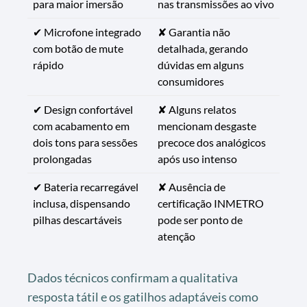
para maior imersão
nas transmissões ao vivo
✔ Microfone integrado
✘ Garantia não
com botão de mute
detalhada, gerando
rápido
dúvidas em alguns
consumidores
✔ Design confortável
✘ Alguns relatos
com acabamento em
mencionam desgaste
dois tons para sessões
precoce dos analógicos
prolongadas
após uso intenso
✔ Bateria recarregável
✘ Ausência de
inclusa, dispensando
certificação INMETRO
pilhas descartáveis
pode ser ponto de
atenção
Dados técnicos confirmam a qualitativa
resposta tátil e os gatilhos adaptáveis como