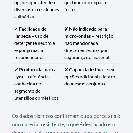
opções que atendem
quebrar com impacto
diversas necessidades
forte.
culinárias.
✔
Facilidade de
✘
Não indicado para
limpeza
– uso de
micro-ondas
– restrição
detergente neutro e
não mencionada
esponja macia
diretamente, mas por
recomendados.
segurança do material.
✔
Produto da marca
✘
Capacidade fixa
– sem
Lyor
– referência
opções adicionais dentro
conhecida no
do mesmo conjunto.
segmento de
utensílios domésticos.
Os dados técnicos confirmam que a porcelana é
um material resistente, o que é destacado em
diversas avaliações como vantagem para o uso