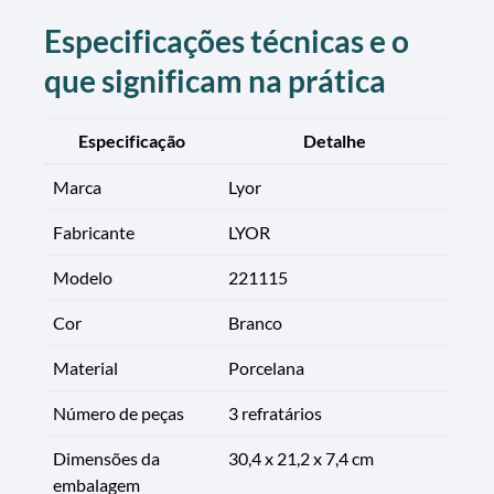
Especificações técnicas e o
que significam na prática
Especificação
Detalhe
Marca
Lyor
Fabricante
LYOR
Modelo
221115
Cor
Branco
Material
Porcelana
Número de peças
3 refratários
Dimensões da
30,4 x 21,2 x 7,4 cm
embalagem