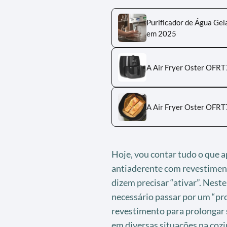
Purificador de Água Gel
em 2025
A Air Fryer Oster OFRT
A Air Fryer Oster OFRT
Hoje, vou contar tudo o que a
antiaderente com revestimen
dizem precisar “ativar”. Neste
necessário passar por um “pr
revestimento para prolongar s
em diversas situações na cozi