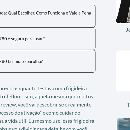
ada: Qual Escolher, Como Funciona e Vale a Pena
J
780 é segura para usar?
780 faz muito barulho?
prendi enquanto testava uma frigideira
to Teflon – sim, aquela mesma que muitos
 review, você vai descobrir se é realmente
T
ocesso de ativação” e como cuidar do
ua vida útil. Eu mesmo usei essa frigideira
nha e vou dividir cada detalhe com você.