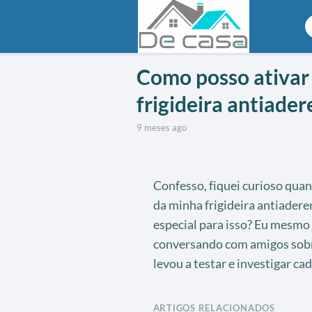
Como posso ativar 
frigideira antiader
9 meses ago
Confesso, fiquei curioso quan
da minha frigideira antiadere
especial para isso? Eu mesmo 
conversando com amigos sobre
levou a testar e investigar cad
ARTIGOS RELACIONADOS