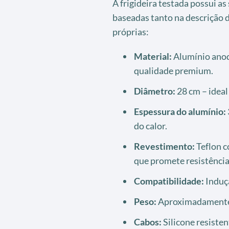
A frigideira testada possui as
baseadas tanto na descrição 
próprias:
Material:
Alumínio anod
qualidade premium.
Diâmetro:
28 cm – ideal
Espessura do alumínio:
do calor.
Revestimento:
Teflon c
que promete resistência
Compatibilidade:
Induçã
Peso:
Aproximadamente 1
Cabos:
Silicone resisten