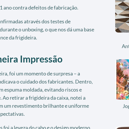
1 ano contra defeitos de fabricação.
onfirmadas através dos testes de
s durante o unboxing, o que nos dá uma base
nce da frigideira.
An
meira Impressão
eira, foi um momento de surpresa – a
dicava o cuidado dos fabricantes. Dentro,
m espuma moldada, evitando riscos e
Ao retirar a frigideira da caixa, notei a
m um revestimento brilhante e uniforme
Jo
pectativas.
 foi a leveza do cabo e o design moderno,