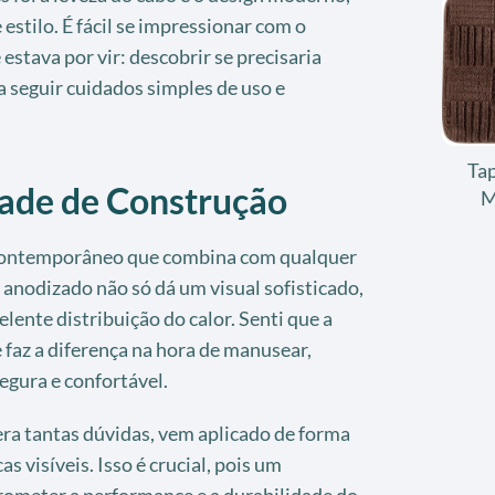
estilo. É fácil se impressionar com o
 estava por vir: descobrir se precisaria
ia seguir cuidados simples de uso e
Tap
dade de Construção
M
n contemporâneo que combina com qualquer
anodizado não só dá um visual sofisticado,
ente distribuição do calor. Senti que a
faz a diferença na hora de manusear,
egura e confortável.
era tantas dúvidas, vem aplicado de forma
 visíveis. Isso é crucial, pois um
meter a performance e a durabilidade do