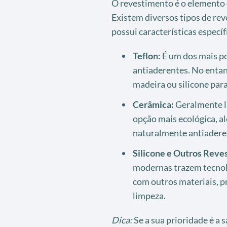
O revestimento é o elemento 
Existem diversos tipos de re
possui características específ
Teflon:
É um dos mais po
antiaderentes. No entant
madeira ou silicone para 
Cerâmica:
Geralmente l
opção mais ecológica, a
naturalmente antiadere
Silicone e Outros Reve
modernas trazem tecnol
com outros materiais, p
limpeza.
Dica:
Se a sua prioridade é a 