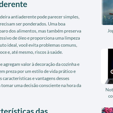
aderente
ideira antiaderente pode parecer simples,
precisam ser ponderados. Uma boa
Jo
preparo dos alimentos, mas também preserva
cessivo de óleo e proporciona uma limpeza
uto ideal, você evita problemas comuns,
ce e, até mesmo, riscos à saúde.
e agregam valor à decoração da cozinha e
m preza por um estilo de vida prático e
as características e vantagens desses
a tomar uma decisão consciente na hora da
Not
co
terísticas das