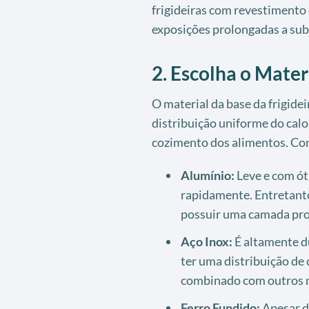
frigideiras com revestimento 
exposições prolongadas a sub
2. Escolha o Mater
O material da base da frigide
distribuição uniforme do calo
cozimento dos alimentos. Con
Alumínio:
Leve e com ót
rapidamente. Entretanto
possuir uma camada pro
Aço Inox:
É altamente du
ter uma distribuição de
combinado com outros m
Ferro Fundido:
Apesar d