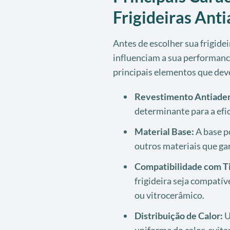
Frigideiras Ant
Antes de escolher sua frigide
influenciam a sua performance
principais elementos que dev
Revestimento Antiader
determinante para a efic
Material Base:
A base po
outros materiais que gar
Compatibilidade com Ti
frigideira seja compatíve
ou vitrocerâmico.
Distribuição de Calor:
U
uniforme do calor, evi