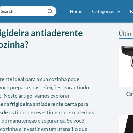
Home
Categorias
F
igideira antiaderente
Últim
ozinha?
rente ideal para a sua cozinha pode
ocê prepara suas refeições, garantindo
Ca
. Neste artigo, vamos explorar
r a frigideira antiaderente certa para
sde os tipos de revestimentos e materiais
is de manutenção e segurança. Se você
cozinha e investir em um utensílio que