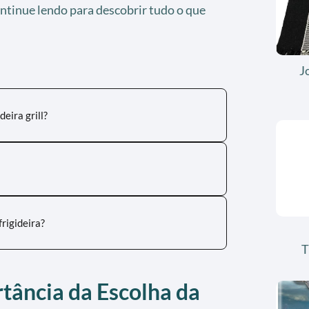
ontinue lendo para descobrir tudo o que
J
eira grill?
rigideira?
T
tância da Escolha da