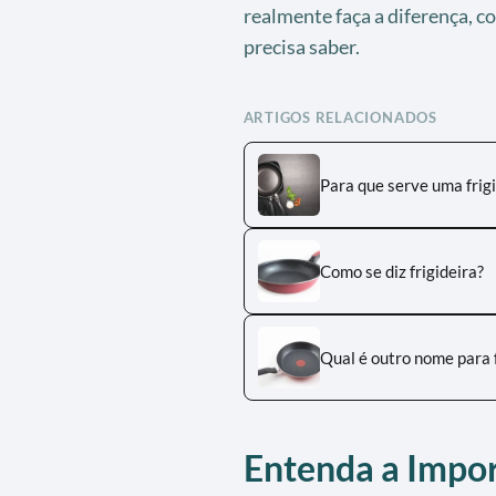
realmente faça a diferença, c
precisa saber.
ARTIGOS RELACIONADOS
Para que serve uma frigid
Como se diz frigideira?
Qual é outro nome para f
Entenda a Impor