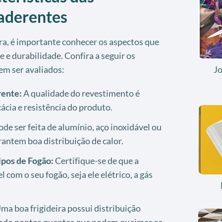
iaderentes
ira, é importante conhecer os aspectos que
 e durabilidade. Confira a seguir os
em ser avaliados:
J
ente:
A qualidade do revestimento é
ácia e resistência do produto.
de ser feita de alumínio, aço inoxidável ou
antem boa distribuição de calor.
pos de Fogão:
Certifique-se de que a
l com o seu fogão, seja ele elétrico, a gás
ma boa frigideira possui distribuição
tando pontos quentes que podem queimar os