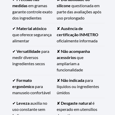
medidas
em gramas
silicone
questionada em
garante controle exato
parte das avaliações após
dos ingredientes
uso prolongado
✔
Material atóxico
✘
Ausência de
que oferece segurança
certificação INMETRO
alimentar
oficialmente informada
✔
Versatilidade
para
✘
Não acompanha
medir diversos
acessórios
que
ingredientes secos
ampliariam a
funcionalidade
✔
Formato
✘
Não indicada
para
ergonômico
para
líquidos ou ingredientes
manuseio confortável
úmidos
✔
Leveza
auxilia no
✘
Desgaste natural
é
uso constante sem
esperado em utensílios