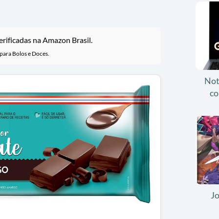
rificadas na Amazon Brasil.
ara Bolos e Doces.
Not
co
J