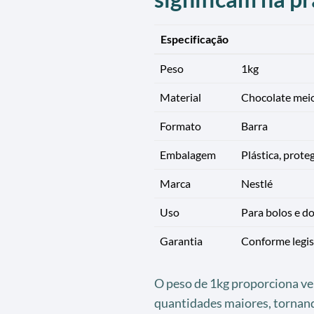
Especificação
Peso
1kg
Material
Chocolate meio
Formato
Barra
Embalagem
Plástica, prot
Marca
Nestlé
Uso
Para bolos e d
Garantia
Conforme legis
O peso de 1kg proporciona ve
quantidades maiores, tornan