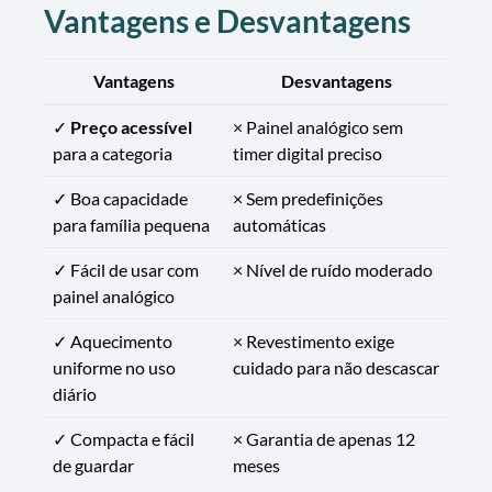
Vantagens e Desvantagens
Vantagens
Desvantagens
✓
Preço acessível
× Painel analógico sem
para a categoria
timer digital preciso
✓ Boa capacidade
× Sem predefinições
para família pequena
automáticas
✓ Fácil de usar com
× Nível de ruído moderado
painel analógico
✓ Aquecimento
× Revestimento exige
uniforme no uso
cuidado para não descascar
diário
✓ Compacta e fácil
× Garantia de apenas 12
de guardar
meses