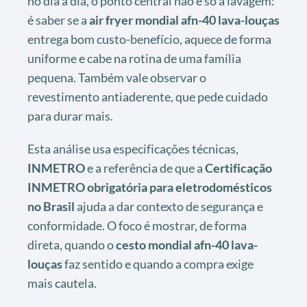
no dia a dia, o ponto central não é só a lavagem:
é saber se a
air fryer mondial afn-40 lava-louças
entrega bom custo-benefício, aquece de forma
uniforme e cabe na rotina de uma família
pequena. Também vale observar o
revestimento antiaderente, que pede cuidado
para durar mais.
Esta análise usa especificações técnicas,
INMETRO
e a referência de que a
Certificação
INMETRO obrigatória para eletrodomésticos
no Brasil
ajuda a dar contexto de segurança e
conformidade. O foco é mostrar, de forma
direta, quando o
cesto mondial afn-40 lava-
louças
faz sentido e quando a compra exige
mais cautela.