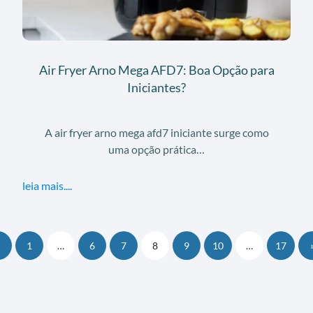
Air Fryer Arno Mega AFD7: Boa Opção para
Iniciantes?
A air fryer arno mega afd7 iniciante surge como
uma opção prática…
leia mais....
1
…
6
7
8
9
10
…
17