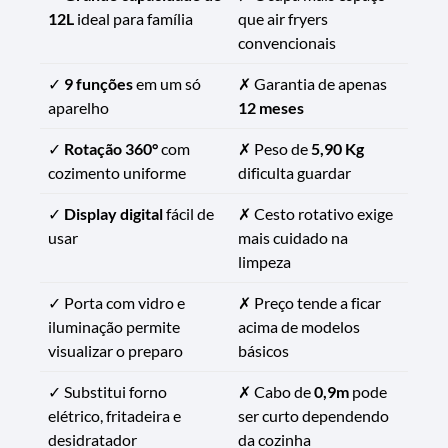
12L
ideal para família
que air fryers
convencionais
✓
9 funções
em um só
✗ Garantia de apenas
aparelho
12 meses
✓
Rotação 360°
com
✗ Peso de
5,90 Kg
cozimento uniforme
dificulta guardar
✓
Display digital
fácil de
✗ Cesto rotativo exige
usar
mais cuidado na
limpeza
✓ Porta com vidro e
✗ Preço tende a ficar
iluminação permite
acima de modelos
visualizar o preparo
básicos
✓ Substitui forno
✗ Cabo de
0,9m
pode
elétrico, fritadeira e
ser curto dependendo
desidratador
da cozinha