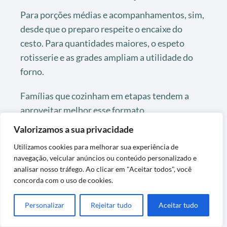
Para porções médias e acompanhamentos, sim,
desde que o preparo respeite o encaixe do
cesto. Para quantidades maiores, o espeto
rotisserie e as grades ampliam a utilidade do
forno.
Famílias que cozinham em etapas tendem a
aproveitar melhor esse formato.
Valorizamos a sua privacidade
O aparelho é fácil de limpar?
Utilizamos cookies para melhorar sua experiência de
navegação, veicular anúncios ou conteúdo personalizado e
Sim, porque o cesto rotativo é removível e
analisar nosso tráfego. Ao clicar em "Aceitar todos", você
lavável, a bandeja coletora também sai, e a
concorda com o uso de cookies.
porta de vidro é destacável. A recomendação é
usar esponja macia e detergente neutro.
Personalizar
Rejeitar tudo
Aceitar tudo